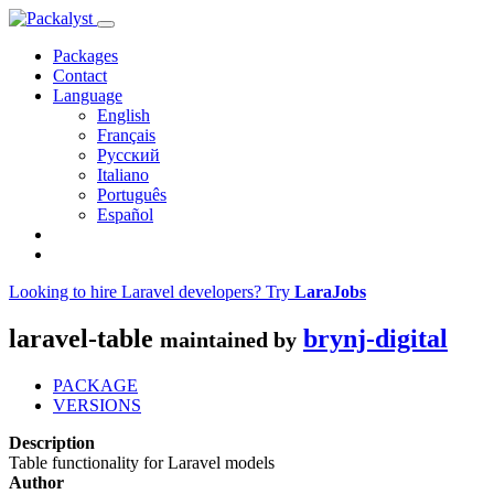
Packages
Contact
Language
English
Français
Русский
Italiano
Português
Español
Looking to hire Laravel developers? Try
LaraJobs
laravel-table
brynj-digital
maintained by
PACKAGE
VERSIONS
Description
Table functionality for Laravel models
Author