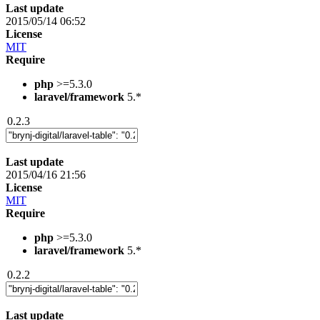
Last update
2015/05/14 06:52
License
MIT
Require
php
>=5.3.0
laravel/framework
5.*
0.2.3
Last update
2015/04/16 21:56
License
MIT
Require
php
>=5.3.0
laravel/framework
5.*
0.2.2
Last update