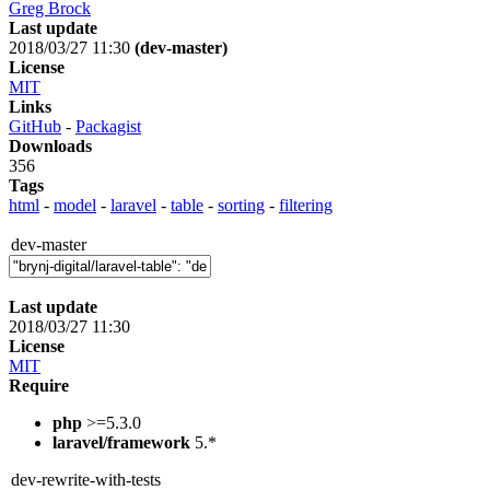
Greg Brock
Last update
2018/03/27 11:30
(dev-master)
License
MIT
Links
GitHub
-
Packagist
Downloads
356
Tags
html
-
model
-
laravel
-
table
-
sorting
-
filtering
dev-master
Last update
2018/03/27 11:30
License
MIT
Require
php
>=5.3.0
laravel/framework
5.*
dev-rewrite-with-tests