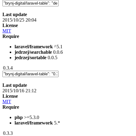
Last update
2015/10/25 20:04
License
MIT
Require
laravel/framework
^5.1
jedrzej/searchable
0.0.6
jedrzej/sortable
0.0.5
0.3.4
Last update
2015/10/16 21:12
License
MIT
Require
php
>=5.3.0
laravel/framework
5.*
0.3.3