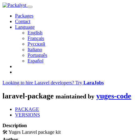
Packages
Contact
Language
English
Français
Русский
Italiano
Português
Español
Looking to hire Laravel developers? Try
LaraJobs
laravel-package
yuges-code
maintained by
PACKAGE
VERSIONS
Description
🛠️ Yuges Laravel package kit
Author