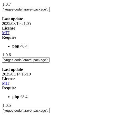
1.0.7
Last update
2025/03/19 21:05
License
MIT
Require
php
^8.4
1.0.6
Last update
2025/03/14 16:10
License
MIT
Require
php
^8.4
1.0.5